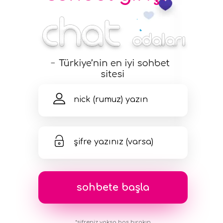
*şifreniz yoksa boş bırakın