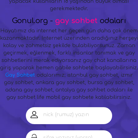
yapacak kullanıların 18 yaşından büyük olması
gerekmektedir.
Gonul.org -
gay sohbet
odaları
Hayatımız da internet her geçen gün daha çok önem
kazanmaktadır. Internet üzerinden aradığınız herşeyi
kolay ve zahmetsiz şekilde bulabiliyorsunuz. Zaman
geçirmek, eğlenmek, farklı insanlar tanımak ve gay
sohbetlerini merak ediyorsanız gay chat kanallarına
giriş yaparak hemen gabile sohbete başlayabilirsiniz.
Gay Sohbet
odalarımız; istanbul gay sohbet, izmir
gay sohbet, ankara gay sohbet, bursa gay sohbet,
adana gay sohbet, antalya gay sohbet odaları ile
gay sohbet life mobil gay sohbete katılabilirsiniz.