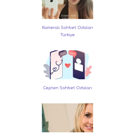
Kameralı Sohbet Odaları
Türkiye
Cepten Sohbet Odaları