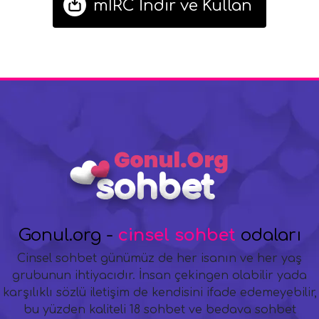
mIRC İndir ve Kullan
Gonul.org -
cinsel sohbet
odaları
Cinsel sohbet günümüz de her isanın ve her yaş
grubunun ihtiyacıdır. İnsan çekingen olabilir yada
karşılıklı sözlü iletişim de kendisini ifade edemeyebilir,
bu yüzden kaliteli 18 sohbet ve bedava sohbet