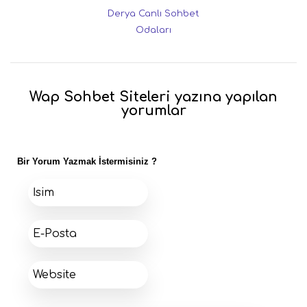
Derya Canlı Sohbet
Odaları
Wap Sohbet Siteleri yazına yapılan
yorumlar
Bir Yorum Yazmak İstermisiniz ?