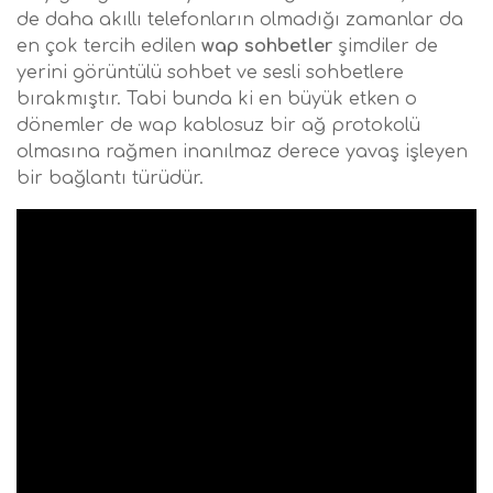
de daha akıllı telefonların olmadığı zamanlar da
en çok tercih edilen
wap sohbetler
şimdiler de
yerini görüntülü sohbet ve sesli sohbetlere
bırakmıştır. Tabi bunda ki en büyük etken o
dönemler de wap kablosuz bir ağ protokolü
olmasına rağmen inanılmaz derece yavaş işleyen
bir bağlantı türüdür.