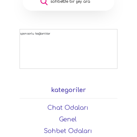
sponsorlu bağlantılar
kategoriler
Chat Odaları
Genel
Sohbet Odaları